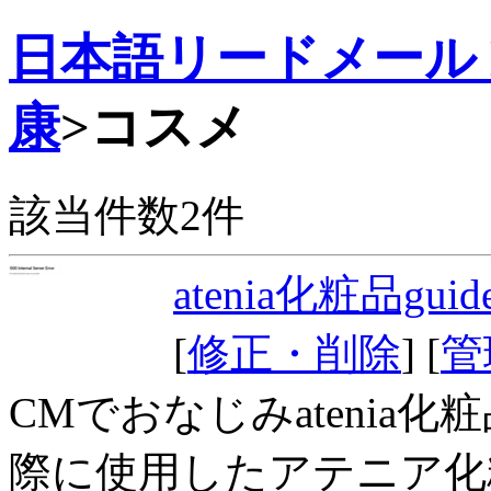
日本語リードメール Dr
康
>コスメ
該当件数2件
atenia化粧品guid
[
修正・削除
] [
管
CMでおなじみatenia
際に使用したアテニア化